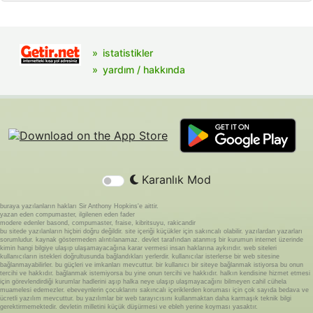
istatistikler
yardım / hakkında
Karanlık Mod
buraya yazılanların hakları Sir Anthony Hopkins'e aittir.
yazan eden compumaster, ilgilenen eden fader
modere edenler basond, compumaster, fraise, kibritsuyu, rakicandir
bu sitede yazılanların hiçbiri doğru değildir. site içeriği küçükler için sakıncalı olabilir. yazılardan yazarları
sorumludur. kaynak göstermeden alıntılanamaz. devlet tarafından atanmış bir kurumun internet üzerinde
kimin hangi bilgiye ulaşıp ulaşamayacağına karar vermesi insan haklarına aykırıdır. web siteleri
kullanıcıların istekleri doğrultusunda bağlandıkları yerlerdir. kullanıcılar isterlerse bir web sitesine
bağlanmayabilirler. bu güçleri ve imkanları mevcuttur. bir kullanıcı bir siteye bağlanmak istiyorsa bu onun
tercihi ve hakkıdır. bağlanmak istemiyorsa bu yine onun tercihi ve hakkıdır. halkın kendisine hizmet etmesi
için görevlendirdiği kurumlar hadlerini aşıp halka neye ulaşıp ulaşmayacağını bilmeyen cahil cühela
muamelesi edemezler. ebeveynlerin çocuklarını sakıncalı içeriklerden koruması için çok sayıda bedava ve
ücretli yazılım mevcuttur. bu yazılımlar bir web tarayıcısını kullanmaktan daha karmaşık teknik bilgi
gerektirmemektedir. devletin milletini küçük düşürmesi ve ebleh yerine koyması yasaktır.