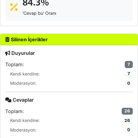
84.3%
'Cevap bu' Oranı
Silinen İçerikler
Duyurular
Toplam:
7
Kendi kendine:
7
Moderasyon:
0
Cevaplar
Toplam:
26
Kendi kendine:
26
Moderasyon:
0