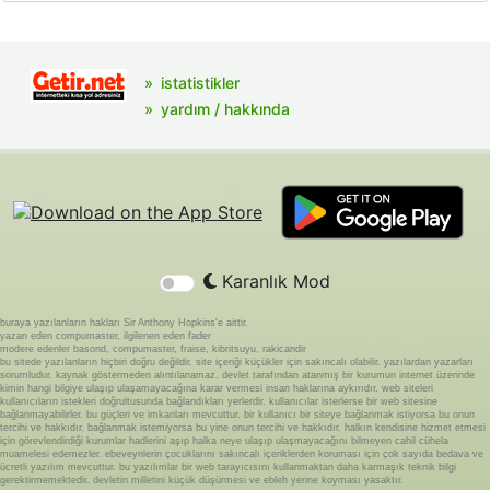
istatistikler
yardım / hakkında
Karanlık Mod
buraya yazılanların hakları Sir Anthony Hopkins'e aittir.
yazan eden compumaster, ilgilenen eden fader
modere edenler basond, compumaster, fraise, kibritsuyu, rakicandir
bu sitede yazılanların hiçbiri doğru değildir. site içeriği küçükler için sakıncalı olabilir. yazılardan yazarları
sorumludur. kaynak göstermeden alıntılanamaz. devlet tarafından atanmış bir kurumun internet üzerinde
kimin hangi bilgiye ulaşıp ulaşamayacağına karar vermesi insan haklarına aykırıdır. web siteleri
kullanıcıların istekleri doğrultusunda bağlandıkları yerlerdir. kullanıcılar isterlerse bir web sitesine
bağlanmayabilirler. bu güçleri ve imkanları mevcuttur. bir kullanıcı bir siteye bağlanmak istiyorsa bu onun
tercihi ve hakkıdır. bağlanmak istemiyorsa bu yine onun tercihi ve hakkıdır. halkın kendisine hizmet etmesi
için görevlendirdiği kurumlar hadlerini aşıp halka neye ulaşıp ulaşmayacağını bilmeyen cahil cühela
muamelesi edemezler. ebeveynlerin çocuklarını sakıncalı içeriklerden koruması için çok sayıda bedava ve
ücretli yazılım mevcuttur. bu yazılımlar bir web tarayıcısını kullanmaktan daha karmaşık teknik bilgi
gerektirmemektedir. devletin milletini küçük düşürmesi ve ebleh yerine koyması yasaktır.