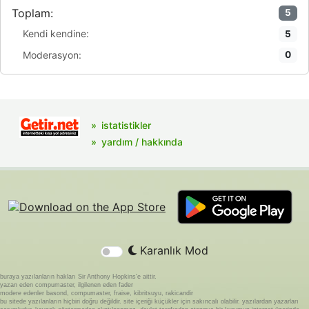
Toplam:
5
Kendi kendine:
5
Moderasyon:
0
istatistikler
yardım / hakkında
Karanlık Mod
buraya yazılanların hakları Sir Anthony Hopkins'e aittir.
yazan eden compumaster, ilgilenen eden fader
modere edenler basond, compumaster, fraise, kibritsuyu, rakicandir
bu sitede yazılanların hiçbiri doğru değildir. site içeriği küçükler için sakıncalı olabilir. yazılardan yazarları