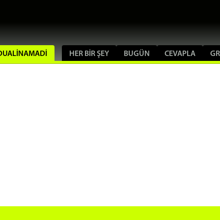
KODUALINAMADI
HER BIR ŞEY
BUGÜN
CEVAPLA
GR