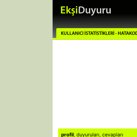
Ekşi
Duyuru
KULLANICI İSTATISTIKLERI - HATA
profil
,
duyuruları
,
cevapları