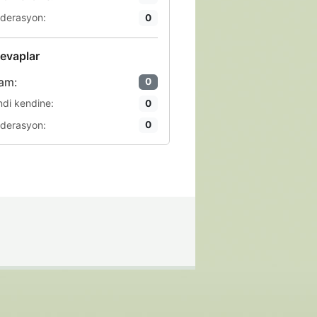
derasyon:
0
evaplar
am:
0
ndi kendine:
0
derasyon:
0