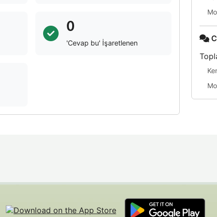
Mo
0
C
'Cevap bu' İşaretlenen
Topl
Ke
Mo