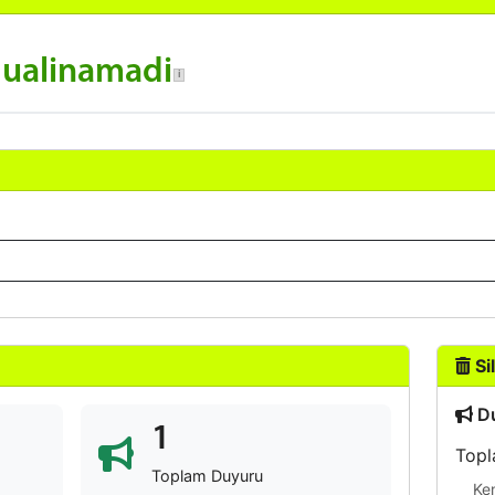
dualinamadi
Sil
Du
1
Topl
Toplam Duyuru
Ke