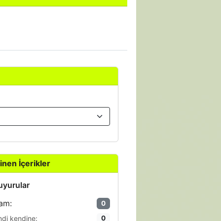
inen İçerikler
yurular
am:
0
ndi kendine:
0