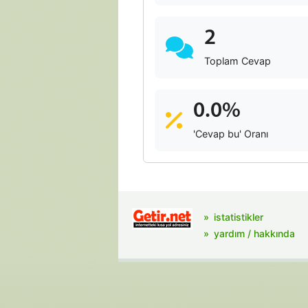
2
Toplam Cevap
0.0%
'Cevap bu' Oranı
istatistikler
yardım / hakkında