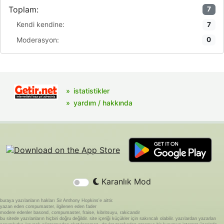
Toplam:
7
Kendi kendine:
7
Moderasyon:
0
istatistikler
yardım / hakkında
Karanlık Mod
buraya yazılanların hakları Sir Anthony Hopkins'e aittir.
yazan eden compumaster, ilgilenen eden fader
modere edenler basond, compumaster, fraise, kibritsuyu, rakicandir
bu sitede yazılanların hiçbiri doğru değildir. site içeriği küçükler için sakıncalı olabilir. yazılardan yazarları