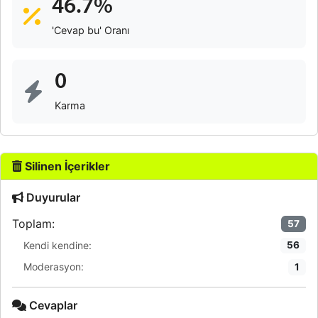
46.7%
'Cevap bu' Oranı
0
Karma
Silinen İçerikler
Duyurular
Toplam:
57
Kendi kendine:
56
Moderasyon:
1
Cevaplar