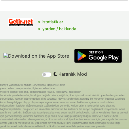
istatistikler
yardım / hakkında
Karanlık Mod
buraya yazılanların hakları Sir Anthony Hopkins'e aittir.
yazan eden compumaster, ilgilenen eden fader
modere edenler basond, compumaster, fraise, kibritsuyu, rakicandir
bu sitede yazılanların hiçbiri doğru değildir. site içeriği küçükler için sakıncalı olabilir. yazılardan yazarları
sorumludur. kaynak göstermeden alıntılanamaz. devlet tarafından atanmış bir kurumun internet üzerinde
kimin hangi bilgiye ulaşıp ulaşamayacağına karar vermesi insan haklarına aykırıdır. web siteleri
kullanıcıların istekleri doğrultusunda bağlandıkları yerlerdir. kullanıcılar isterlerse bir web sitesine
bağlanmayabilirler. bu güçleri ve imkanları mevcuttur. bir kullanıcı bir siteye bağlanmak istiyorsa bu onun
tercihi ve hakkıdır. bağlanmak istemiyorsa bu yine onun tercihi ve hakkıdır. halkın kendisine hizmet etmesi
için görevlendirdiği kurumlar hadlerini aşıp halka neye ulaşıp ulaşmayacağını bilmeyen cahil cühela
muamelesi edemezler. ebeveynlerin çocuklarını sakıncalı içeriklerden koruması için çok sayıda bedava ve
ücretli yazılım mevcuttur. bu yazılımlar bir web tarayıcısını kullanmaktan daha karmaşık teknik bilgi
gerektirmemektedir. devletin milletini küçük düşürmesi ve ebleh yerine koyması yasaktır.