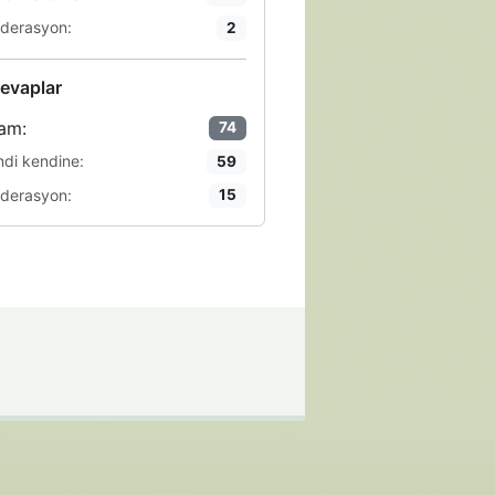
derasyon:
2
evaplar
am:
74
ndi kendine:
59
derasyon:
15