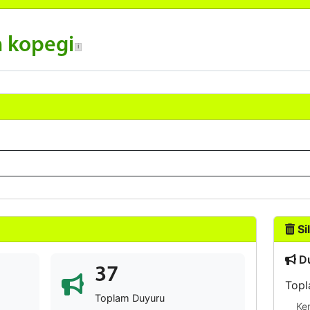
n kopegi
Sil
Du
37
Topl
Toplam Duyuru
Ke