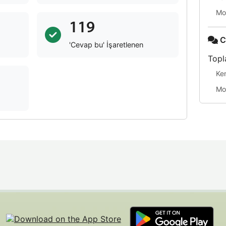
Mo
119
C
'Cevap bu' İşaretlenen
Topl
Ke
Mo