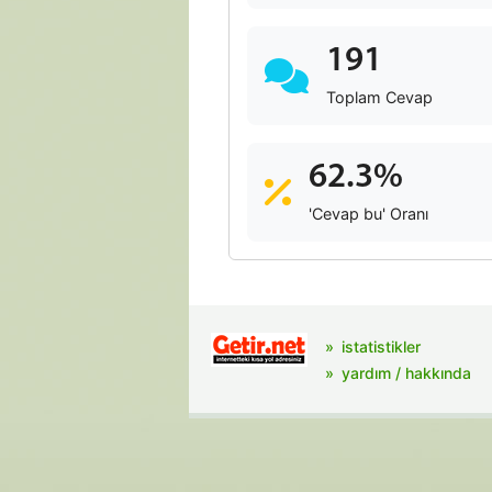
191
Toplam Cevap
62.3%
'Cevap bu' Oranı
istatistikler
yardım / hakkında