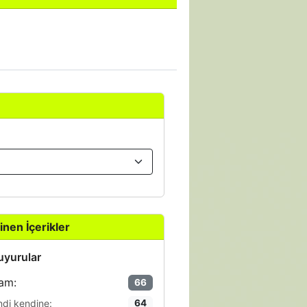
inen İçerikler
yurular
am:
66
ndi kendine:
64