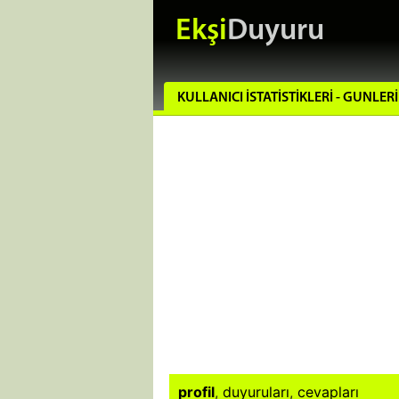
Ekşi
Duyuru
KULLANICI İSTATISTIKLERI - GUNLER
profil
,
duyuruları
,
cevapları