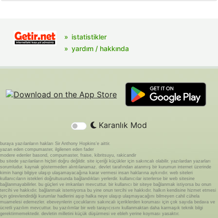
istatistikler
yardım / hakkında
Karanlık Mod
buraya yazılanların hakları Sir Anthony Hopkins'e aittir.
yazan eden compumaster, ilgilenen eden fader
modere edenler basond, compumaster, fraise, kibritsuyu, rakicandir
bu sitede yazılanların hiçbiri doğru değildir. site içeriği küçükler için sakıncalı olabilir. yazılardan yazarları
sorumludur. kaynak göstermeden alıntılanamaz. devlet tarafından atanmış bir kurumun internet üzerinde
kimin hangi bilgiye ulaşıp ulaşamayacağına karar vermesi insan haklarına aykırıdır. web siteleri
kullanıcıların istekleri doğrultusunda bağlandıkları yerlerdir. kullanıcılar isterlerse bir web sitesine
bağlanmayabilirler. bu güçleri ve imkanları mevcuttur. bir kullanıcı bir siteye bağlanmak istiyorsa bu onun
tercihi ve hakkıdır. bağlanmak istemiyorsa bu yine onun tercihi ve hakkıdır. halkın kendisine hizmet etmesi
için görevlendirdiği kurumlar hadlerini aşıp halka neye ulaşıp ulaşmayacağını bilmeyen cahil cühela
muamelesi edemezler. ebeveynlerin çocuklarını sakıncalı içeriklerden koruması için çok sayıda bedava ve
ücretli yazılım mevcuttur. bu yazılımlar bir web tarayıcısını kullanmaktan daha karmaşık teknik bilgi
gerektirmemektedir. devletin milletini küçük düşürmesi ve ebleh yerine koyması yasaktır.