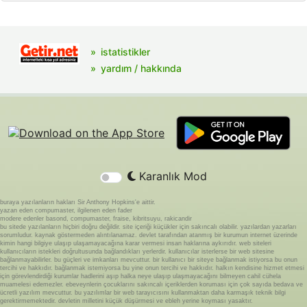
istatistikler
yardım / hakkında
Karanlık Mod
buraya yazılanların hakları Sir Anthony Hopkins'e aittir.
yazan eden compumaster, ilgilenen eden fader
modere edenler basond, compumaster, fraise, kibritsuyu, rakicandir
bu sitede yazılanların hiçbiri doğru değildir. site içeriği küçükler için sakıncalı olabilir. yazılardan yazarları
sorumludur. kaynak göstermeden alıntılanamaz. devlet tarafından atanmış bir kurumun internet üzerinde
kimin hangi bilgiye ulaşıp ulaşamayacağına karar vermesi insan haklarına aykırıdır. web siteleri
kullanıcıların istekleri doğrultusunda bağlandıkları yerlerdir. kullanıcılar isterlerse bir web sitesine
bağlanmayabilirler. bu güçleri ve imkanları mevcuttur. bir kullanıcı bir siteye bağlanmak istiyorsa bu onun
tercihi ve hakkıdır. bağlanmak istemiyorsa bu yine onun tercihi ve hakkıdır. halkın kendisine hizmet etmesi
için görevlendirdiği kurumlar hadlerini aşıp halka neye ulaşıp ulaşmayacağını bilmeyen cahil cühela
muamelesi edemezler. ebeveynlerin çocuklarını sakıncalı içeriklerden koruması için çok sayıda bedava ve
ücretli yazılım mevcuttur. bu yazılımlar bir web tarayıcısını kullanmaktan daha karmaşık teknik bilgi
gerektirmemektedir. devletin milletini küçük düşürmesi ve ebleh yerine koyması yasaktır.