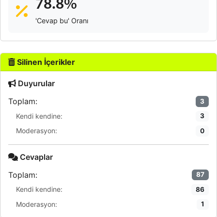
78.8%
'Cevap bu' Oranı
Silinen İçerikler
Duyurular
Toplam:
3
Kendi kendine:
3
Moderasyon:
0
Cevaplar
Toplam:
87
Kendi kendine:
86
Moderasyon:
1