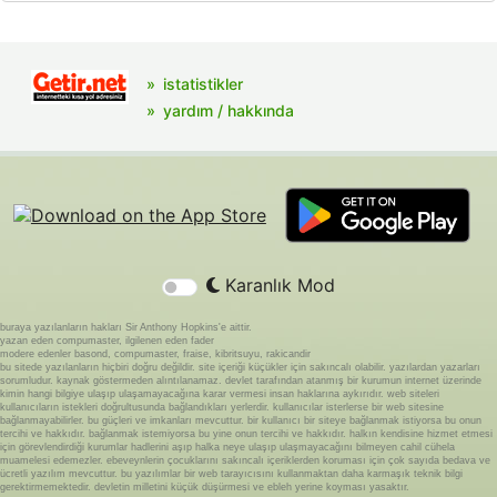
istatistikler
yardım / hakkında
Karanlık Mod
buraya yazılanların hakları Sir Anthony Hopkins'e aittir.
yazan eden compumaster, ilgilenen eden fader
modere edenler basond, compumaster, fraise, kibritsuyu, rakicandir
bu sitede yazılanların hiçbiri doğru değildir. site içeriği küçükler için sakıncalı olabilir. yazılardan yazarları
sorumludur. kaynak göstermeden alıntılanamaz. devlet tarafından atanmış bir kurumun internet üzerinde
kimin hangi bilgiye ulaşıp ulaşamayacağına karar vermesi insan haklarına aykırıdır. web siteleri
kullanıcıların istekleri doğrultusunda bağlandıkları yerlerdir. kullanıcılar isterlerse bir web sitesine
bağlanmayabilirler. bu güçleri ve imkanları mevcuttur. bir kullanıcı bir siteye bağlanmak istiyorsa bu onun
tercihi ve hakkıdır. bağlanmak istemiyorsa bu yine onun tercihi ve hakkıdır. halkın kendisine hizmet etmesi
için görevlendirdiği kurumlar hadlerini aşıp halka neye ulaşıp ulaşmayacağını bilmeyen cahil cühela
muamelesi edemezler. ebeveynlerin çocuklarını sakıncalı içeriklerden koruması için çok sayıda bedava ve
ücretli yazılım mevcuttur. bu yazılımlar bir web tarayıcısını kullanmaktan daha karmaşık teknik bilgi
gerektirmemektedir. devletin milletini küçük düşürmesi ve ebleh yerine koyması yasaktır.