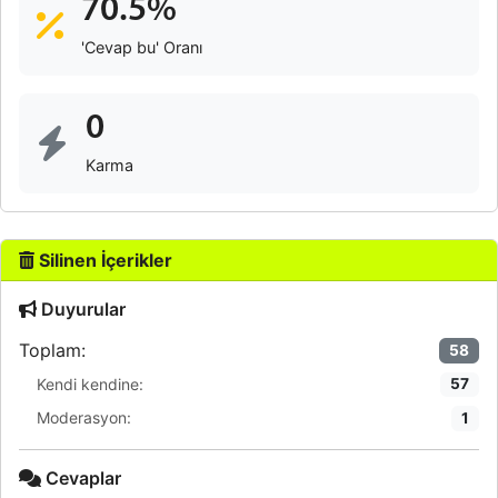
70.5%
'Cevap bu' Oranı
0
Karma
Silinen İçerikler
Duyurular
Toplam:
58
Kendi kendine:
57
Moderasyon:
1
Cevaplar