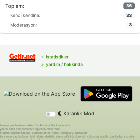
Toplam:
36
Kendi kendine:
33
Moderasyon:
3
istatistikler
yardım / hakkında
Karanlık Mod
buraya yazılanların hakları Sir Anthony Hopkins'e aittir.
yazan eden compumaster, ilgilenen eden fader
modere edenler basond, compumaster, fraise, kibritsuyu, rakicandir
bu sitede yazılanların hiçbiri doğru değildir. site içeriği küçükler için sakıncalı olabilir. yazılardan yazarları