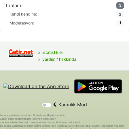
Toplam:
3
Kendi kendine:
2
Moderasyon:
1
istatistikler
yardım / hakkında
Karanlık Mod
buraya yazılanların hakları Sir Anthony Hopkins'e aittir.
yazan eden compumaster, ilgilenen eden fader
modere edenler basond, compumaster, fraise, kibritsuyu, rakicandir
bu sitede yazılanların hiçbiri doğru değildir. site içeriği küçükler için sakıncalı olabilir. yazılardan yazarları