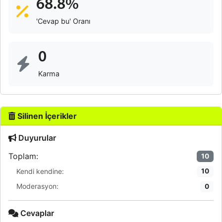
68.8%
'Cevap bu' Oranı
0
Karma
Silinen İçerikler
Duyurular
Toplam:
10
Kendi kendine:
10
Moderasyon:
0
Cevaplar