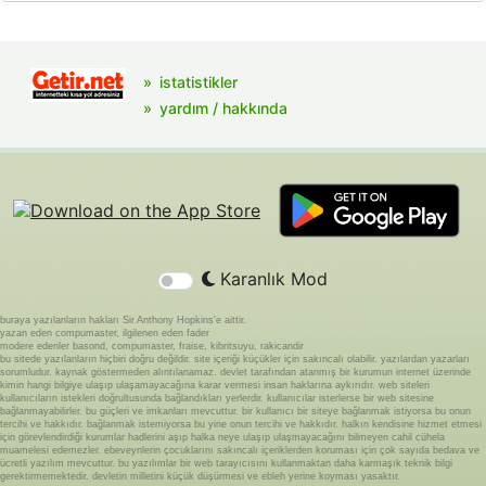
istatistikler
yardım / hakkında
Karanlık Mod
buraya yazılanların hakları Sir Anthony Hopkins'e aittir.
yazan eden compumaster, ilgilenen eden fader
modere edenler basond, compumaster, fraise, kibritsuyu, rakicandir
bu sitede yazılanların hiçbiri doğru değildir. site içeriği küçükler için sakıncalı olabilir. yazılardan yazarları
sorumludur. kaynak göstermeden alıntılanamaz. devlet tarafından atanmış bir kurumun internet üzerinde
kimin hangi bilgiye ulaşıp ulaşamayacağına karar vermesi insan haklarına aykırıdır. web siteleri
kullanıcıların istekleri doğrultusunda bağlandıkları yerlerdir. kullanıcılar isterlerse bir web sitesine
bağlanmayabilirler. bu güçleri ve imkanları mevcuttur. bir kullanıcı bir siteye bağlanmak istiyorsa bu onun
tercihi ve hakkıdır. bağlanmak istemiyorsa bu yine onun tercihi ve hakkıdır. halkın kendisine hizmet etmesi
için görevlendirdiği kurumlar hadlerini aşıp halka neye ulaşıp ulaşmayacağını bilmeyen cahil cühela
muamelesi edemezler. ebeveynlerin çocuklarını sakıncalı içeriklerden koruması için çok sayıda bedava ve
ücretli yazılım mevcuttur. bu yazılımlar bir web tarayıcısını kullanmaktan daha karmaşık teknik bilgi
gerektirmemektedir. devletin milletini küçük düşürmesi ve ebleh yerine koyması yasaktır.