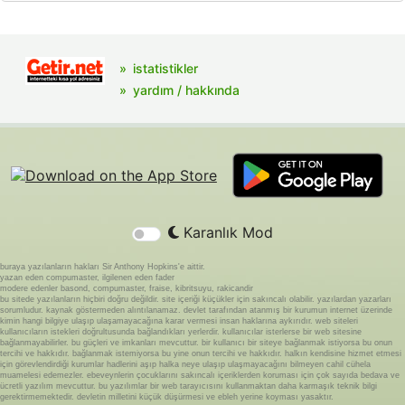
istatistikler
yardım / hakkında
Karanlık Mod
buraya yazılanların hakları Sir Anthony Hopkins'e aittir.
yazan eden compumaster, ilgilenen eden fader
modere edenler basond, compumaster, fraise, kibritsuyu, rakicandir
bu sitede yazılanların hiçbiri doğru değildir. site içeriği küçükler için sakıncalı olabilir. yazılardan yazarları
sorumludur. kaynak göstermeden alıntılanamaz. devlet tarafından atanmış bir kurumun internet üzerinde
kimin hangi bilgiye ulaşıp ulaşamayacağına karar vermesi insan haklarına aykırıdır. web siteleri
kullanıcıların istekleri doğrultusunda bağlandıkları yerlerdir. kullanıcılar isterlerse bir web sitesine
bağlanmayabilirler. bu güçleri ve imkanları mevcuttur. bir kullanıcı bir siteye bağlanmak istiyorsa bu onun
tercihi ve hakkıdır. bağlanmak istemiyorsa bu yine onun tercihi ve hakkıdır. halkın kendisine hizmet etmesi
için görevlendirdiği kurumlar hadlerini aşıp halka neye ulaşıp ulaşmayacağını bilmeyen cahil cühela
muamelesi edemezler. ebeveynlerin çocuklarını sakıncalı içeriklerden koruması için çok sayıda bedava ve
ücretli yazılım mevcuttur. bu yazılımlar bir web tarayıcısını kullanmaktan daha karmaşık teknik bilgi
gerektirmemektedir. devletin milletini küçük düşürmesi ve ebleh yerine koyması yasaktır.