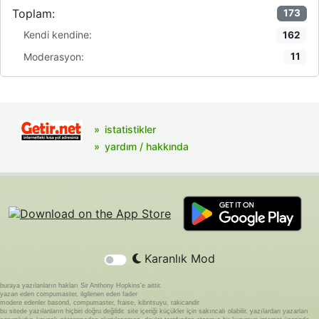
Toplam:
173
Kendi kendine:
162
Moderasyon:
11
istatistikler
yardım / hakkında
Karanlık Mod
buraya yazılanların hakları Sir Anthony Hopkins'e aittir.
yazan eden compumaster, ilgilenen eden fader
modere edenler basond, compumaster, fraise, kibritsuyu, rakicandir
bu sitede yazılanların hiçbiri doğru değildir. site içeriği küçükler için sakıncalı olabilir. yazılardan yazarları