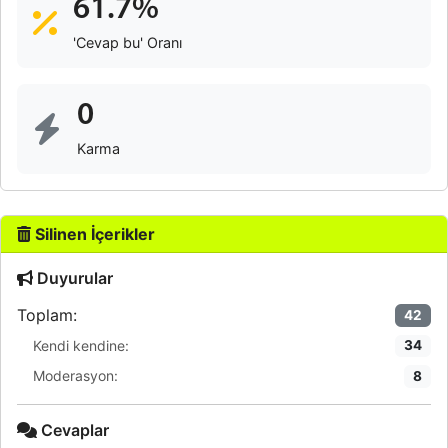
61.7%
'Cevap bu' Oranı
0
Karma
Silinen İçerikler
Duyurular
Toplam:
42
Kendi kendine:
34
Moderasyon:
8
Cevaplar