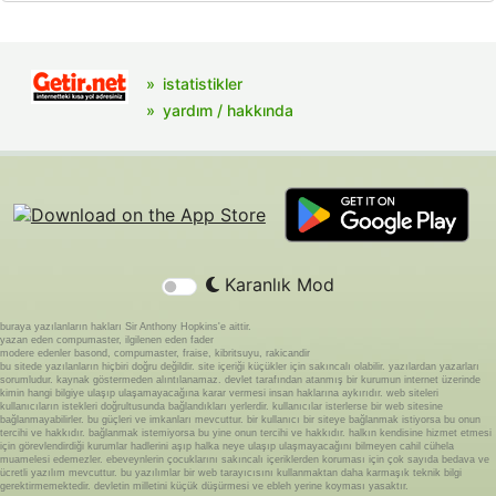
istatistikler
yardım / hakkında
Karanlık Mod
buraya yazılanların hakları Sir Anthony Hopkins'e aittir.
yazan eden compumaster, ilgilenen eden fader
modere edenler basond, compumaster, fraise, kibritsuyu, rakicandir
bu sitede yazılanların hiçbiri doğru değildir. site içeriği küçükler için sakıncalı olabilir. yazılardan yazarları
sorumludur. kaynak göstermeden alıntılanamaz. devlet tarafından atanmış bir kurumun internet üzerinde
kimin hangi bilgiye ulaşıp ulaşamayacağına karar vermesi insan haklarına aykırıdır. web siteleri
kullanıcıların istekleri doğrultusunda bağlandıkları yerlerdir. kullanıcılar isterlerse bir web sitesine
bağlanmayabilirler. bu güçleri ve imkanları mevcuttur. bir kullanıcı bir siteye bağlanmak istiyorsa bu onun
tercihi ve hakkıdır. bağlanmak istemiyorsa bu yine onun tercihi ve hakkıdır. halkın kendisine hizmet etmesi
için görevlendirdiği kurumlar hadlerini aşıp halka neye ulaşıp ulaşmayacağını bilmeyen cahil cühela
muamelesi edemezler. ebeveynlerin çocuklarını sakıncalı içeriklerden koruması için çok sayıda bedava ve
ücretli yazılım mevcuttur. bu yazılımlar bir web tarayıcısını kullanmaktan daha karmaşık teknik bilgi
gerektirmemektedir. devletin milletini küçük düşürmesi ve ebleh yerine koyması yasaktır.