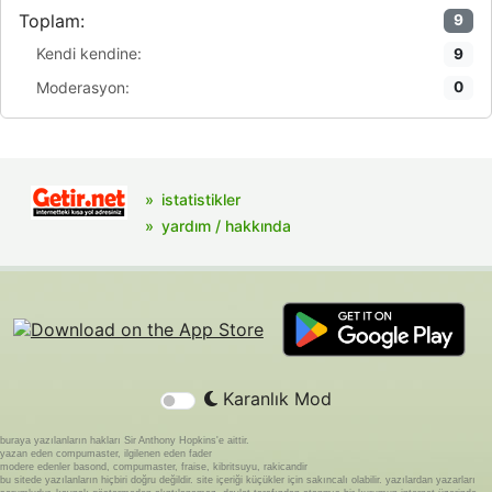
Toplam:
9
Kendi kendine:
9
Moderasyon:
0
istatistikler
yardım / hakkında
Karanlık Mod
buraya yazılanların hakları Sir Anthony Hopkins'e aittir.
yazan eden compumaster, ilgilenen eden fader
modere edenler basond, compumaster, fraise, kibritsuyu, rakicandir
bu sitede yazılanların hiçbiri doğru değildir. site içeriği küçükler için sakıncalı olabilir. yazılardan yazarları