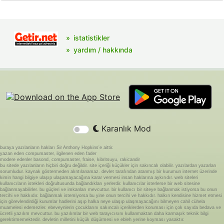
istatistikler
yardım / hakkında
Karanlık Mod
buraya yazılanların hakları Sir Anthony Hopkins'e aittir.
yazan eden compumaster, ilgilenen eden fader
modere edenler basond, compumaster, fraise, kibritsuyu, rakicandir
bu sitede yazılanların hiçbiri doğru değildir. site içeriği küçükler için sakıncalı olabilir. yazılardan yazarları
sorumludur. kaynak göstermeden alıntılanamaz. devlet tarafından atanmış bir kurumun internet üzerinde
kimin hangi bilgiye ulaşıp ulaşamayacağına karar vermesi insan haklarına aykırıdır. web siteleri
kullanıcıların istekleri doğrultusunda bağlandıkları yerlerdir. kullanıcılar isterlerse bir web sitesine
bağlanmayabilirler. bu güçleri ve imkanları mevcuttur. bir kullanıcı bir siteye bağlanmak istiyorsa bu onun
tercihi ve hakkıdır. bağlanmak istemiyorsa bu yine onun tercihi ve hakkıdır. halkın kendisine hizmet etmesi
için görevlendirdiği kurumlar hadlerini aşıp halka neye ulaşıp ulaşmayacağını bilmeyen cahil cühela
muamelesi edemezler. ebeveynlerin çocuklarını sakıncalı içeriklerden koruması için çok sayıda bedava ve
ücretli yazılım mevcuttur. bu yazılımlar bir web tarayıcısını kullanmaktan daha karmaşık teknik bilgi
gerektirmemektedir. devletin milletini küçük düşürmesi ve ebleh yerine koyması yasaktır.