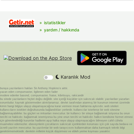
istatistikler
yardım / hakkında
Karanlık Mod
buraya yazılanların hakları Sir Anthony Hopkins'e aittir.
yazan eden compumaster, ilgilenen eden fader
modere edenler basond, compumaster, fraise, kibritsuyu, rakicandir
bu sitede yazılanların hiçbiri doğru değildir. site içeriği küçükler için sakıncalı olabilir. yazılardan yazarları
sorumludur. kaynak göstermeden alıntılanamaz. devlet tarafından atanmış bir kurumun internet üzerinde
kimin hangi bilgiye ulaşıp ulaşamayacağına karar vermesi insan haklarına aykırıdır. web siteleri
kullanıcıların istekleri doğrultusunda bağlandıkları yerlerdir. kullanıcılar isterlerse bir web sitesine
bağlanmayabilirler. bu güçleri ve imkanları mevcuttur. bir kullanıcı bir siteye bağlanmak istiyorsa bu onun
tercihi ve hakkıdır. bağlanmak istemiyorsa bu yine onun tercihi ve hakkıdır. halkın kendisine hizmet etmesi
için görevlendirdiği kurumlar hadlerini aşıp halka neye ulaşıp ulaşmayacağını bilmeyen cahil cühela
muamelesi edemezler. ebeveynlerin çocuklarını sakıncalı içeriklerden koruması için çok sayıda bedava ve
ücretli yazılım mevcuttur. bu yazılımlar bir web tarayıcısını kullanmaktan daha karmaşık teknik bilgi
gerektirmemektedir. devletin milletini küçük düşürmesi ve ebleh yerine koyması yasaktır.