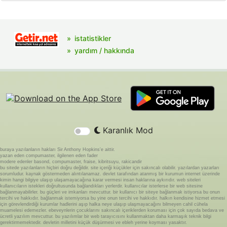
istatistikler
yardım / hakkında
Karanlık Mod
buraya yazılanların hakları Sir Anthony Hopkins'e aittir.
yazan eden compumaster, ilgilenen eden fader
modere edenler basond, compumaster, fraise, kibritsuyu, rakicandir
bu sitede yazılanların hiçbiri doğru değildir. site içeriği küçükler için sakıncalı olabilir. yazılardan yazarları
sorumludur. kaynak göstermeden alıntılanamaz. devlet tarafından atanmış bir kurumun internet üzerinde
kimin hangi bilgiye ulaşıp ulaşamayacağına karar vermesi insan haklarına aykırıdır. web siteleri
kullanıcıların istekleri doğrultusunda bağlandıkları yerlerdir. kullanıcılar isterlerse bir web sitesine
bağlanmayabilirler. bu güçleri ve imkanları mevcuttur. bir kullanıcı bir siteye bağlanmak istiyorsa bu onun
tercihi ve hakkıdır. bağlanmak istemiyorsa bu yine onun tercihi ve hakkıdır. halkın kendisine hizmet etmesi
için görevlendirdiği kurumlar hadlerini aşıp halka neye ulaşıp ulaşmayacağını bilmeyen cahil cühela
muamelesi edemezler. ebeveynlerin çocuklarını sakıncalı içeriklerden koruması için çok sayıda bedava ve
ücretli yazılım mevcuttur. bu yazılımlar bir web tarayıcısını kullanmaktan daha karmaşık teknik bilgi
gerektirmemektedir. devletin milletini küçük düşürmesi ve ebleh yerine koyması yasaktır.