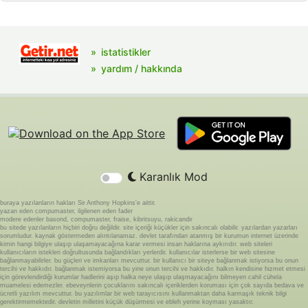
istatistikler
yardım / hakkında
Karanlık Mod
buraya yazılanların hakları Sir Anthony Hopkins'e aittir.
yazan eden compumaster, ilgilenen eden fader
modere edenler basond, compumaster, fraise, kibritsuyu, rakicandir
bu sitede yazılanların hiçbiri doğru değildir. site içeriği küçükler için sakıncalı olabilir. yazılardan yazarları
sorumludur. kaynak göstermeden alıntılanamaz. devlet tarafından atanmış bir kurumun internet üzerinde
kimin hangi bilgiye ulaşıp ulaşamayacağına karar vermesi insan haklarına aykırıdır. web siteleri
kullanıcıların istekleri doğrultusunda bağlandıkları yerlerdir. kullanıcılar isterlerse bir web sitesine
bağlanmayabilirler. bu güçleri ve imkanları mevcuttur. bir kullanıcı bir siteye bağlanmak istiyorsa bu onun
tercihi ve hakkıdır. bağlanmak istemiyorsa bu yine onun tercihi ve hakkıdır. halkın kendisine hizmet etmesi
için görevlendirdiği kurumlar hadlerini aşıp halka neye ulaşıp ulaşmayacağını bilmeyen cahil cühela
muamelesi edemezler. ebeveynlerin çocuklarını sakıncalı içeriklerden koruması için çok sayıda bedava ve
ücretli yazılım mevcuttur. bu yazılımlar bir web tarayıcısını kullanmaktan daha karmaşık teknik bilgi
gerektirmemektedir. devletin milletini küçük düşürmesi ve ebleh yerine koyması yasaktır.