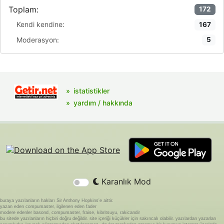
Toplam:
172
Kendi kendine:
167
Moderasyon:
5
istatistikler
yardım / hakkında
Karanlık Mod
buraya yazılanların hakları Sir Anthony Hopkins'e aittir.
yazan eden compumaster, ilgilenen eden fader
modere edenler basond, compumaster, fraise, kibritsuyu, rakicandir
bu sitede yazılanların hiçbiri doğru değildir. site içeriği küçükler için sakıncalı olabilir. yazılardan yazarları