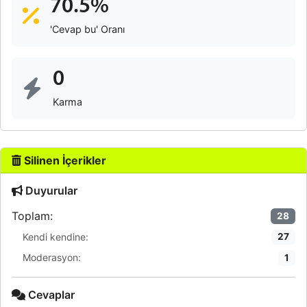
70.5%
'Cevap bu' Oranı
0
Karma
Silinen İçerikler
Duyurular
Toplam:
28
Kendi kendine:
27
Moderasyon:
1
Cevaplar