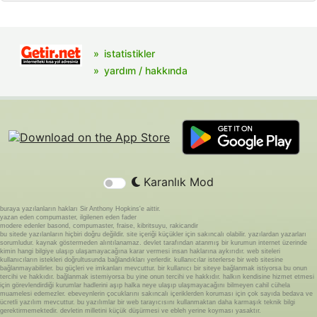
istatistikler
yardım / hakkında
Karanlık Mod
buraya yazılanların hakları Sir Anthony Hopkins'e aittir.
yazan eden compumaster, ilgilenen eden fader
modere edenler basond, compumaster, fraise, kibritsuyu, rakicandir
bu sitede yazılanların hiçbiri doğru değildir. site içeriği küçükler için sakıncalı olabilir. yazılardan yazarları
sorumludur. kaynak göstermeden alıntılanamaz. devlet tarafından atanmış bir kurumun internet üzerinde
kimin hangi bilgiye ulaşıp ulaşamayacağına karar vermesi insan haklarına aykırıdır. web siteleri
kullanıcıların istekleri doğrultusunda bağlandıkları yerlerdir. kullanıcılar isterlerse bir web sitesine
bağlanmayabilirler. bu güçleri ve imkanları mevcuttur. bir kullanıcı bir siteye bağlanmak istiyorsa bu onun
tercihi ve hakkıdır. bağlanmak istemiyorsa bu yine onun tercihi ve hakkıdır. halkın kendisine hizmet etmesi
için görevlendirdiği kurumlar hadlerini aşıp halka neye ulaşıp ulaşmayacağını bilmeyen cahil cühela
muamelesi edemezler. ebeveynlerin çocuklarını sakıncalı içeriklerden koruması için çok sayıda bedava ve
ücretli yazılım mevcuttur. bu yazılımlar bir web tarayıcısını kullanmaktan daha karmaşık teknik bilgi
gerektirmemektedir. devletin milletini küçük düşürmesi ve ebleh yerine koyması yasaktır.