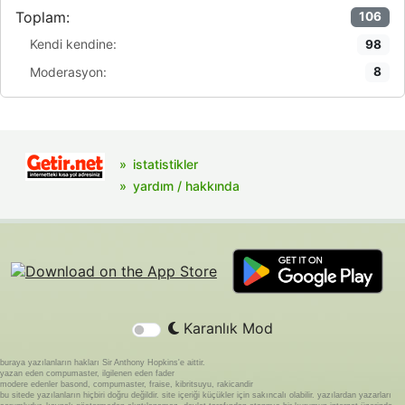
Toplam:
106
Kendi kendine:
98
Moderasyon:
8
istatistikler
yardım / hakkında
Karanlık Mod
buraya yazılanların hakları Sir Anthony Hopkins'e aittir.
yazan eden compumaster, ilgilenen eden fader
modere edenler basond, compumaster, fraise, kibritsuyu, rakicandir
bu sitede yazılanların hiçbiri doğru değildir. site içeriği küçükler için sakıncalı olabilir. yazılardan yazarları