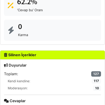
62.2%
'Cevap bu' Oranı
0
Karma
Silinen İçerikler
Duyurular
Toplam:
127
Kendi kendine:
117
Moderasyon:
10
Cevaplar