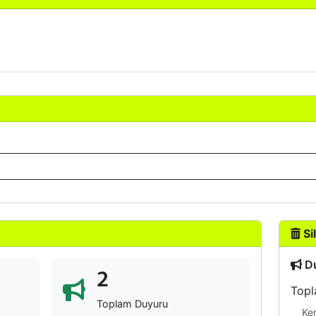
Sil
Du
2
Topl
Toplam Duyuru
Ke