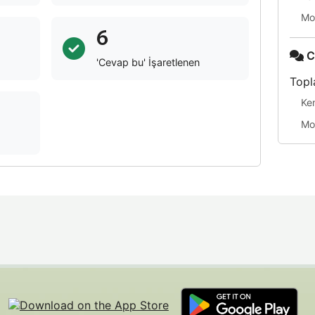
Mo
6
C
'Cevap bu' İşaretlenen
Topl
Ke
Mo