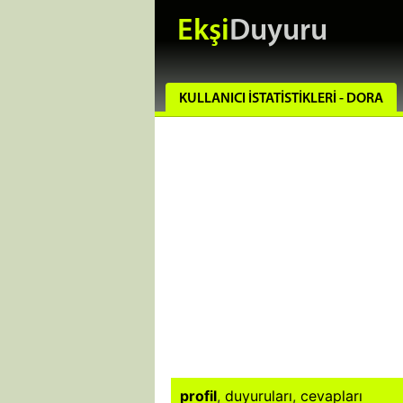
Ekşi
Duyuru
KULLANICI İSTATISTIKLERI - DORA
profil
,
duyuruları
,
cevapları