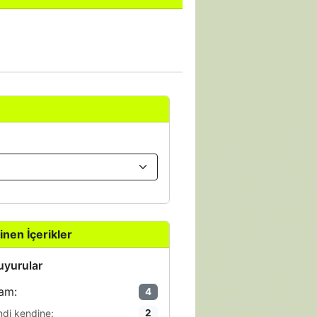
inen İçerikler
yurular
am:
4
ndi kendine:
2