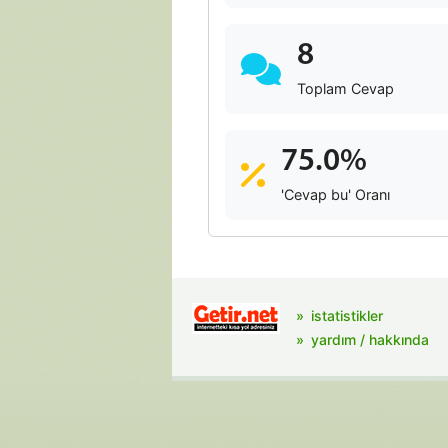
8
Toplam Cevap
75.0%
'Cevap bu' Oranı
istatistikler
yardım / hakkında