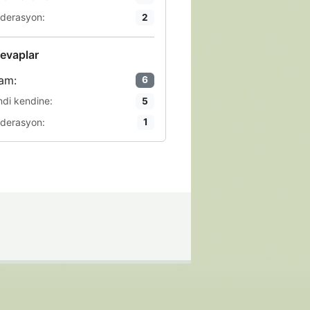
derasyon:
2
evaplar
am:
6
ndi kendine:
5
derasyon:
1