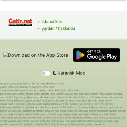
istatistikler
yardım / hakkında
Karanlık Mod
buraya yazılanların hakları Sir Anthony Hopkins'e aittir.
yazan eden compumaster, ilgilenen eden fader
modere edenler basond, compumaster, fraise, kibritsuyu, rakicandir
bu sitede yazılanların hiçbiri doğru değildir. site içeriği küçükler için sakıncalı olabilir. yazılardan yazarları
sorumludur. kaynak göstermeden alıntılanamaz. devlet tarafından atanmış bir kurumun internet üzerinde
kimin hangi bilgiye ulaşıp ulaşamayacağına karar vermesi insan haklarına aykırıdır. web siteleri
kullanıcıların istekleri doğrultusunda bağlandıkları yerlerdir. kullanıcılar isterlerse bir web sitesine
bağlanmayabilirler. bu güçleri ve imkanları mevcuttur. bir kullanıcı bir siteye bağlanmak istiyorsa bu onun
tercihi ve hakkıdır. bağlanmak istemiyorsa bu yine onun tercihi ve hakkıdır. halkın kendisine hizmet etmesi
için görevlendirdiği kurumlar hadlerini aşıp halka neye ulaşıp ulaşmayacağını bilmeyen cahil cühela
muamelesi edemezler. ebeveynlerin çocuklarını sakıncalı içeriklerden koruması için çok sayıda bedava ve
ücretli yazılım mevcuttur. bu yazılımlar bir web tarayıcısını kullanmaktan daha karmaşık teknik bilgi
gerektirmemektedir. devletin milletini küçük düşürmesi ve ebleh yerine koyması yasaktır.