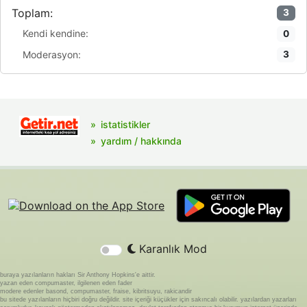
Toplam:
3
Kendi kendine:
0
Moderasyon:
3
istatistikler
yardım / hakkında
Karanlık Mod
buraya yazılanların hakları Sir Anthony Hopkins'e aittir.
yazan eden compumaster, ilgilenen eden fader
modere edenler basond, compumaster, fraise, kibritsuyu, rakicandir
bu sitede yazılanların hiçbiri doğru değildir. site içeriği küçükler için sakıncalı olabilir. yazılardan yazarları