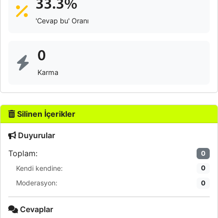
33.3%
'Cevap bu' Oranı
0
Karma
Silinen İçerikler
Duyurular
Toplam:
0
Kendi kendine:
0
Moderasyon:
0
Cevaplar