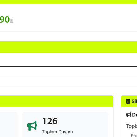
m90
Sil
Du
126
Topl
Toplam Duyuru
Ke