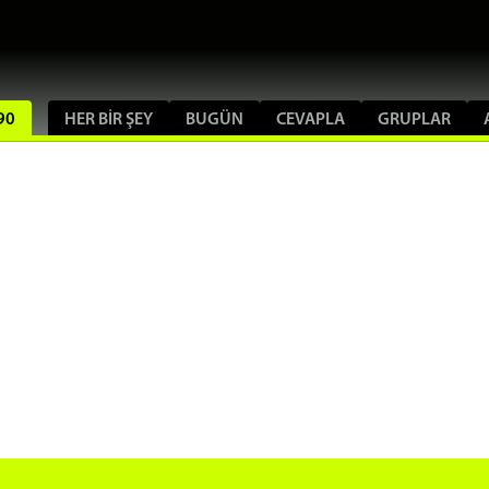
90
HER BIR ŞEY
BUGÜN
CEVAPLA
GRUPLAR