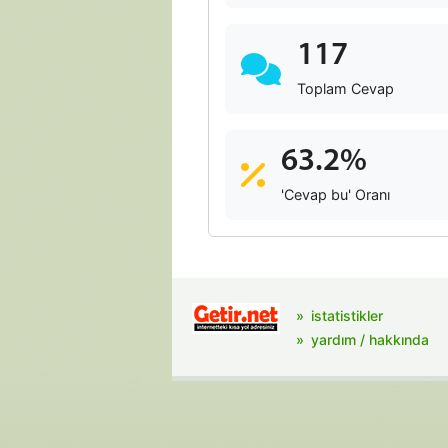
117
Toplam Cevap
63.2%
'Cevap bu' Oranı
istatistikler
yardım / hakkında