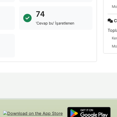
Mo
74
C
'Cevap bu' İşaretlenen
Topl
Ke
Mo