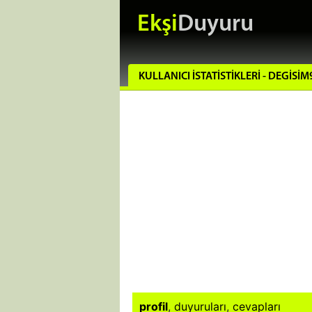
Ekşi
Duyuru
KULLANICI İSTATISTIKLERI - DEGISIM
profil
,
duyuruları
,
cevapları