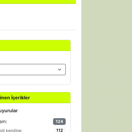
inen İçerikler
yurular
am:
124
ndi kendine:
112