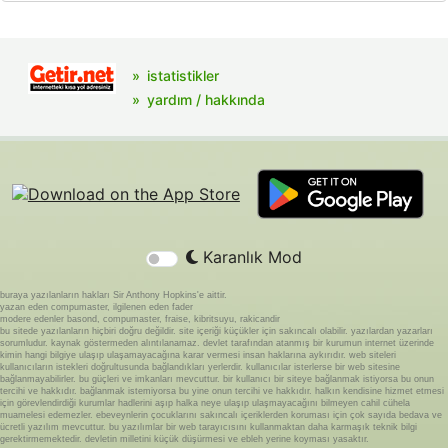
istatistikler
yardım / hakkında
Karanlık Mod
buraya yazılanların hakları Sir Anthony Hopkins'e aittir.
yazan eden compumaster, ilgilenen eden fader
modere edenler basond, compumaster, fraise, kibritsuyu, rakicandir
bu sitede yazılanların hiçbiri doğru değildir. site içeriği küçükler için sakıncalı olabilir. yazılardan yazarları
sorumludur. kaynak göstermeden alıntılanamaz. devlet tarafından atanmış bir kurumun internet üzerinde
kimin hangi bilgiye ulaşıp ulaşamayacağına karar vermesi insan haklarına aykırıdır. web siteleri
kullanıcıların istekleri doğrultusunda bağlandıkları yerlerdir. kullanıcılar isterlerse bir web sitesine
bağlanmayabilirler. bu güçleri ve imkanları mevcuttur. bir kullanıcı bir siteye bağlanmak istiyorsa bu onun
tercihi ve hakkıdır. bağlanmak istemiyorsa bu yine onun tercihi ve hakkıdır. halkın kendisine hizmet etmesi
için görevlendirdiği kurumlar hadlerini aşıp halka neye ulaşıp ulaşmayacağını bilmeyen cahil cühela
muamelesi edemezler. ebeveynlerin çocuklarını sakıncalı içeriklerden koruması için çok sayıda bedava ve
ücretli yazılım mevcuttur. bu yazılımlar bir web tarayıcısını kullanmaktan daha karmaşık teknik bilgi
gerektirmemektedir. devletin milletini küçük düşürmesi ve ebleh yerine koyması yasaktır.