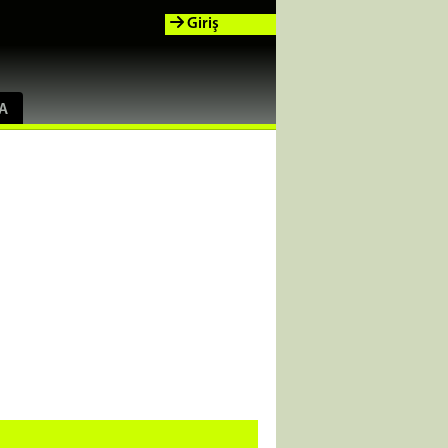
Giriş
A