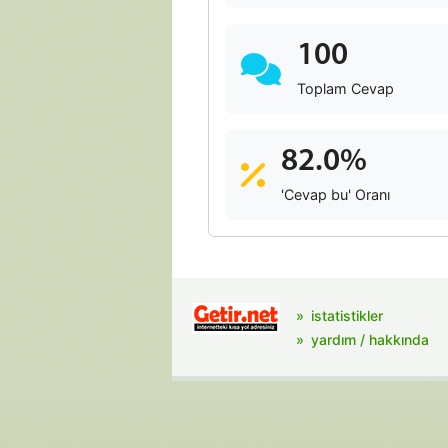
100
Toplam Cevap
82.0%
'Cevap bu' Oranı
istatistikler
yardım / hakkında