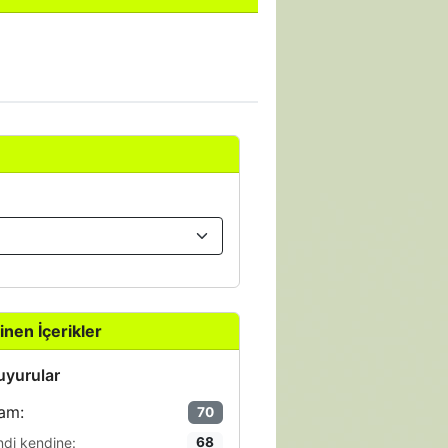
inen İçerikler
yurular
am:
70
ndi kendine:
68