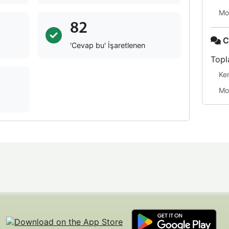
Mo
82
C
'Cevap bu' İşaretlenen
Topl
Ke
Mo