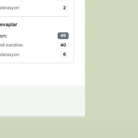
derasyon:
2
evaplar
am:
46
ndi kendine:
40
derasyon:
6