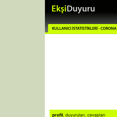
Ekşi
Duyuru
KULLANICI İSTATISTIKLERI - CORONA
profil
,
duyuruları
,
cevapları