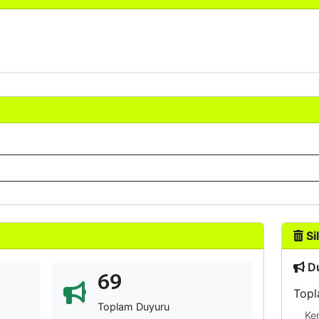
Sil
Du
69
Topl
Toplam Duyuru
Ke