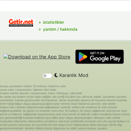
istatistikler
yardım / hakkında
Karanlık Mod
buraya yazılanların hakları Sir Anthony Hopkins'e aittir.
yazan eden compumaster, ilgilenen eden fader
modere edenler basond, compumaster, fraise, kibritsuyu, rakicandir
bu sitede yazılanların hiçbiri doğru değildir. site içeriği küçükler için sakıncalı olabilir. yazılardan yazarları
sorumludur. kaynak göstermeden alıntılanamaz. devlet tarafından atanmış bir kurumun internet üzerinde
kimin hangi bilgiye ulaşıp ulaşamayacağına karar vermesi insan haklarına aykırıdır. web siteleri
kullanıcıların istekleri doğrultusunda bağlandıkları yerlerdir. kullanıcılar isterlerse bir web sitesine
bağlanmayabilirler. bu güçleri ve imkanları mevcuttur. bir kullanıcı bir siteye bağlanmak istiyorsa bu onun
tercihi ve hakkıdır. bağlanmak istemiyorsa bu yine onun tercihi ve hakkıdır. halkın kendisine hizmet etmesi
için görevlendirdiği kurumlar hadlerini aşıp halka neye ulaşıp ulaşmayacağını bilmeyen cahil cühela
muamelesi edemezler. ebeveynlerin çocuklarını sakıncalı içeriklerden koruması için çok sayıda bedava ve
ücretli yazılım mevcuttur. bu yazılımlar bir web tarayıcısını kullanmaktan daha karmaşık teknik bilgi
gerektirmemektedir. devletin milletini küçük düşürmesi ve ebleh yerine koyması yasaktır.