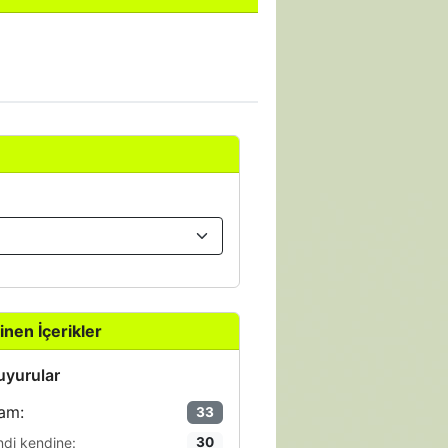
inen İçerikler
yurular
am:
33
ndi kendine:
30