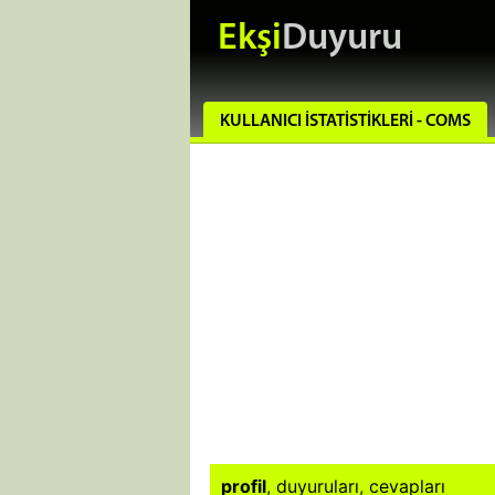
Ekşi
Duyuru
KULLANICI İSTATISTIKLERI - COMS
profil
,
duyuruları
,
cevapları