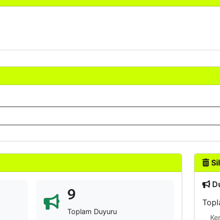
Sil
Du
9
Topl
Toplam Duyuru
Ke