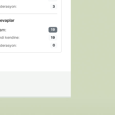
derasyon:
3
evaplar
am:
19
ndi kendine:
19
derasyon:
0