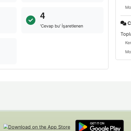
Mo
4
C
'Cevap bu' İşaretlenen
Topl
Ke
Mo