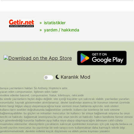
istatistikler
yardım / hakkında
Karanlık Mod
buraya yazılanların hakları Sir Anthony Hopkins'e aittir.
yazan eden compumaster, ilgilenen eden fader
modere edenler basond, compumaster, fraise, kibritsuyu, rakicandir
bu sitede yazılanların hiçbiri doğru değildir. site içeriği küçükler için sakıncalı olabilir. yazılardan yazarları
sorumludur. kaynak göstermeden alıntılanamaz. devlet tarafından atanmış bir kurumun internet üzerinde
kimin hangi bilgiye ulaşıp ulaşamayacağına karar vermesi insan haklarına aykırıdır. web siteleri
kullanıcıların istekleri doğrultusunda bağlandıkları yerlerdir. kullanıcılar isterlerse bir web sitesine
bağlanmayabilirler. bu güçleri ve imkanları mevcuttur. bir kullanıcı bir siteye bağlanmak istiyorsa bu onun
tercihi ve hakkıdır. bağlanmak istemiyorsa bu yine onun tercihi ve hakkıdır. halkın kendisine hizmet etmesi
için görevlendirdiği kurumlar hadlerini aşıp halka neye ulaşıp ulaşmayacağını bilmeyen cahil cühela
muamelesi edemezler. ebeveynlerin çocuklarını sakıncalı içeriklerden koruması için çok sayıda bedava ve
ücretli yazılım mevcuttur. bu yazılımlar bir web tarayıcısını kullanmaktan daha karmaşık teknik bilgi
gerektirmemektedir. devletin milletini küçük düşürmesi ve ebleh yerine koyması yasaktır.