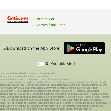
istatistikler
yardım / hakkında
Karanlık Mod
buraya yazılanların hakları Sir Anthony Hopkins'e aittir.
yazan eden compumaster, ilgilenen eden fader
modere edenler basond, compumaster, fraise, kibritsuyu, rakicandir
bu sitede yazılanların hiçbiri doğru değildir. site içeriği küçükler için sakıncalı olabilir. yazılardan yazarları
sorumludur. kaynak göstermeden alıntılanamaz. devlet tarafından atanmış bir kurumun internet üzerinde
kimin hangi bilgiye ulaşıp ulaşamayacağına karar vermesi insan haklarına aykırıdır. web siteleri
kullanıcıların istekleri doğrultusunda bağlandıkları yerlerdir. kullanıcılar isterlerse bir web sitesine
bağlanmayabilirler. bu güçleri ve imkanları mevcuttur. bir kullanıcı bir siteye bağlanmak istiyorsa bu onun
tercihi ve hakkıdır. bağlanmak istemiyorsa bu yine onun tercihi ve hakkıdır. halkın kendisine hizmet etmesi
için görevlendirdiği kurumlar hadlerini aşıp halka neye ulaşıp ulaşmayacağını bilmeyen cahil cühela
muamelesi edemezler. ebeveynlerin çocuklarını sakıncalı içeriklerden koruması için çok sayıda bedava ve
ücretli yazılım mevcuttur. bu yazılımlar bir web tarayıcısını kullanmaktan daha karmaşık teknik bilgi
gerektirmemektedir. devletin milletini küçük düşürmesi ve ebleh yerine koyması yasaktır.