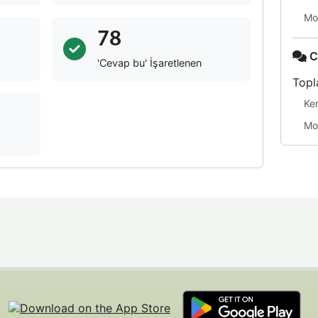
Mo
78
C
'Cevap bu' İşaretlenen
Topl
Ke
Mo