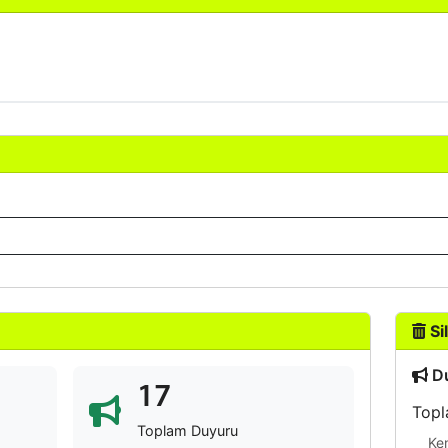
Sil
Du
17
Topl
Toplam Duyuru
Ke