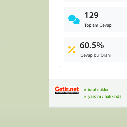
129
Toplam Cevap
60.5%
'Cevap bu' Oranı
istatistikler
yardım / hakkında