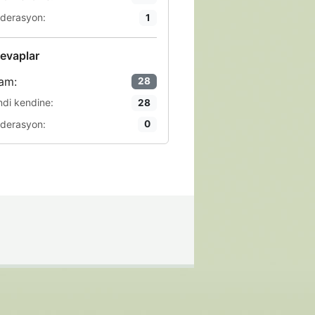
derasyon:
1
evaplar
am:
28
ndi kendine:
28
derasyon:
0