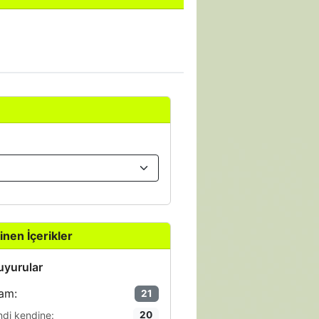
inen İçerikler
yurular
am:
21
ndi kendine:
20