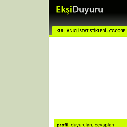
Ekşi
Duyuru
KULLANICI İSTATISTIKLERI - CGCORE
profil
,
duyuruları
,
cevapları