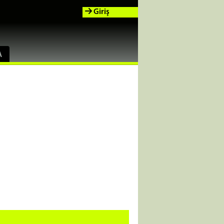
Giriş
A