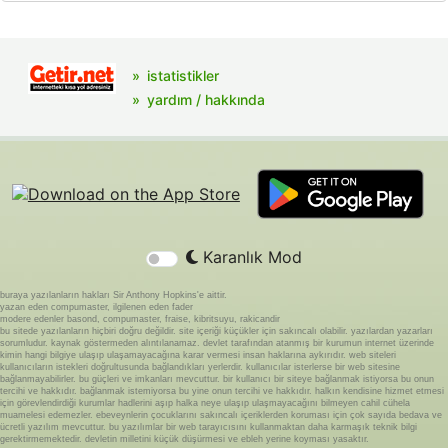
istatistikler
yardım / hakkında
Karanlık Mod
buraya yazılanların hakları Sir Anthony Hopkins'e aittir.
yazan eden compumaster, ilgilenen eden fader
modere edenler basond, compumaster, fraise, kibritsuyu, rakicandir
bu sitede yazılanların hiçbiri doğru değildir. site içeriği küçükler için sakıncalı olabilir. yazılardan yazarları
sorumludur. kaynak göstermeden alıntılanamaz. devlet tarafından atanmış bir kurumun internet üzerinde
kimin hangi bilgiye ulaşıp ulaşamayacağına karar vermesi insan haklarına aykırıdır. web siteleri
kullanıcıların istekleri doğrultusunda bağlandıkları yerlerdir. kullanıcılar isterlerse bir web sitesine
bağlanmayabilirler. bu güçleri ve imkanları mevcuttur. bir kullanıcı bir siteye bağlanmak istiyorsa bu onun
tercihi ve hakkıdır. bağlanmak istemiyorsa bu yine onun tercihi ve hakkıdır. halkın kendisine hizmet etmesi
için görevlendirdiği kurumlar hadlerini aşıp halka neye ulaşıp ulaşmayacağını bilmeyen cahil cühela
muamelesi edemezler. ebeveynlerin çocuklarını sakıncalı içeriklerden koruması için çok sayıda bedava ve
ücretli yazılım mevcuttur. bu yazılımlar bir web tarayıcısını kullanmaktan daha karmaşık teknik bilgi
gerektirmemektedir. devletin milletini küçük düşürmesi ve ebleh yerine koyması yasaktır.