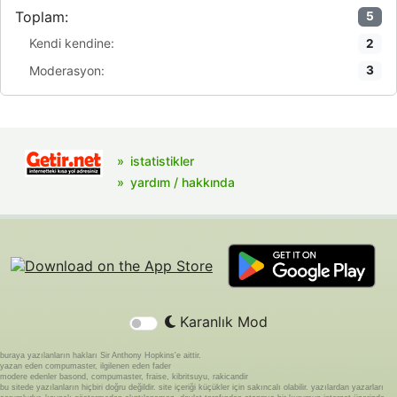
Toplam:
5
Kendi kendine:
2
Moderasyon:
3
istatistikler
yardım / hakkında
Karanlık Mod
buraya yazılanların hakları Sir Anthony Hopkins'e aittir.
yazan eden compumaster, ilgilenen eden fader
modere edenler basond, compumaster, fraise, kibritsuyu, rakicandir
bu sitede yazılanların hiçbiri doğru değildir. site içeriği küçükler için sakıncalı olabilir. yazılardan yazarları