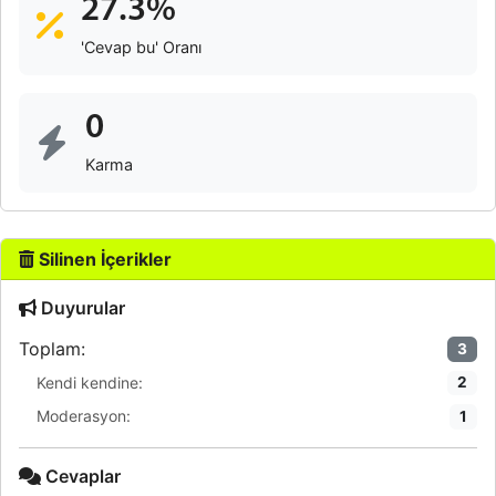
27.3%
'Cevap bu' Oranı
0
Karma
Silinen İçerikler
Duyurular
Toplam:
3
Kendi kendine:
2
Moderasyon:
1
Cevaplar