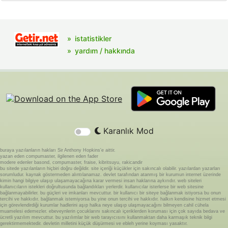
istatistikler
yardım / hakkında
Karanlık Mod
buraya yazılanların hakları Sir Anthony Hopkins'e aittir.
yazan eden compumaster, ilgilenen eden fader
modere edenler basond, compumaster, fraise, kibritsuyu, rakicandir
bu sitede yazılanların hiçbiri doğru değildir. site içeriği küçükler için sakıncalı olabilir. yazılardan yazarları
sorumludur. kaynak göstermeden alıntılanamaz. devlet tarafından atanmış bir kurumun internet üzerinde
kimin hangi bilgiye ulaşıp ulaşamayacağına karar vermesi insan haklarına aykırıdır. web siteleri
kullanıcıların istekleri doğrultusunda bağlandıkları yerlerdir. kullanıcılar isterlerse bir web sitesine
bağlanmayabilirler. bu güçleri ve imkanları mevcuttur. bir kullanıcı bir siteye bağlanmak istiyorsa bu onun
tercihi ve hakkıdır. bağlanmak istemiyorsa bu yine onun tercihi ve hakkıdır. halkın kendisine hizmet etmesi
için görevlendirdiği kurumlar hadlerini aşıp halka neye ulaşıp ulaşmayacağını bilmeyen cahil cühela
muamelesi edemezler. ebeveynlerin çocuklarını sakıncalı içeriklerden koruması için çok sayıda bedava ve
ücretli yazılım mevcuttur. bu yazılımlar bir web tarayıcısını kullanmaktan daha karmaşık teknik bilgi
gerektirmemektedir. devletin milletini küçük düşürmesi ve ebleh yerine koyması yasaktır.