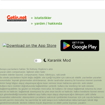
istatistikler
yardım / hakkında
Karanlık Mod
buraya yazılanların hakları Sir Anthony Hopkins'e aittir.
yazan eden compumaster, ilgilenen eden fader
modere edenler basond, compumaster, fraise, kibritsuyu, rakicandir
bu sitede yazılanların hiçbiri doğru değildir. site içeriği küçükler için sakıncalı olabilir. yazılardan yazarları
sorumludur. kaynak göstermeden alıntılanamaz. devlet tarafından atanmış bir kurumun internet üzerinde
kimin hangi bilgiye ulaşıp ulaşamayacağına karar vermesi insan haklarına aykırıdır. web siteleri
kullanıcıların istekleri doğrultusunda bağlandıkları yerlerdir. kullanıcılar isterlerse bir web sitesine
bağlanmayabilirler. bu güçleri ve imkanları mevcuttur. bir kullanıcı bir siteye bağlanmak istiyorsa bu onun
tercihi ve hakkıdır. bağlanmak istemiyorsa bu yine onun tercihi ve hakkıdır. halkın kendisine hizmet etmesi
için görevlendirdiği kurumlar hadlerini aşıp halka neye ulaşıp ulaşmayacağını bilmeyen cahil cühela
muamelesi edemezler. ebeveynlerin çocuklarını sakıncalı içeriklerden koruması için çok sayıda bedava ve
ücretli yazılım mevcuttur. bu yazılımlar bir web tarayıcısını kullanmaktan daha karmaşık teknik bilgi
gerektirmemektedir. devletin milletini küçük düşürmesi ve ebleh yerine koyması yasaktır.