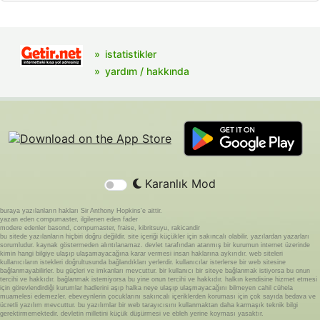
istatistikler
yardım / hakkında
Karanlık Mod
buraya yazılanların hakları Sir Anthony Hopkins'e aittir.
yazan eden compumaster, ilgilenen eden fader
modere edenler basond, compumaster, fraise, kibritsuyu, rakicandir
bu sitede yazılanların hiçbiri doğru değildir. site içeriği küçükler için sakıncalı olabilir. yazılardan yazarları
sorumludur. kaynak göstermeden alıntılanamaz. devlet tarafından atanmış bir kurumun internet üzerinde
kimin hangi bilgiye ulaşıp ulaşamayacağına karar vermesi insan haklarına aykırıdır. web siteleri
kullanıcıların istekleri doğrultusunda bağlandıkları yerlerdir. kullanıcılar isterlerse bir web sitesine
bağlanmayabilirler. bu güçleri ve imkanları mevcuttur. bir kullanıcı bir siteye bağlanmak istiyorsa bu onun
tercihi ve hakkıdır. bağlanmak istemiyorsa bu yine onun tercihi ve hakkıdır. halkın kendisine hizmet etmesi
için görevlendirdiği kurumlar hadlerini aşıp halka neye ulaşıp ulaşmayacağını bilmeyen cahil cühela
muamelesi edemezler. ebeveynlerin çocuklarını sakıncalı içeriklerden koruması için çok sayıda bedava ve
ücretli yazılım mevcuttur. bu yazılımlar bir web tarayıcısını kullanmaktan daha karmaşık teknik bilgi
gerektirmemektedir. devletin milletini küçük düşürmesi ve ebleh yerine koyması yasaktır.