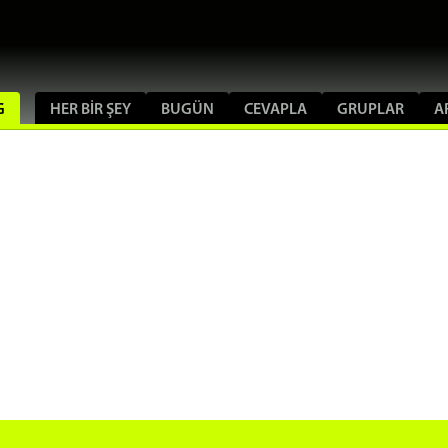
G
HER BIR ŞEY
BUGÜN
CEVAPLA
GRUPLAR
A