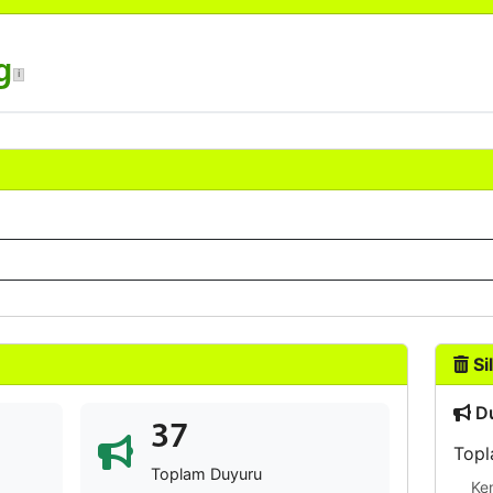
g
Sil
Du
37
Topl
Toplam Duyuru
Ke