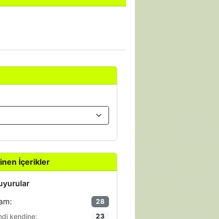
inen İçerikler
yurular
am:
28
ndi kendine:
23