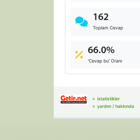
162
Toplam Cevap
66.0%
'Cevap bu' Oranı
istatistikler
yardım / hakkında