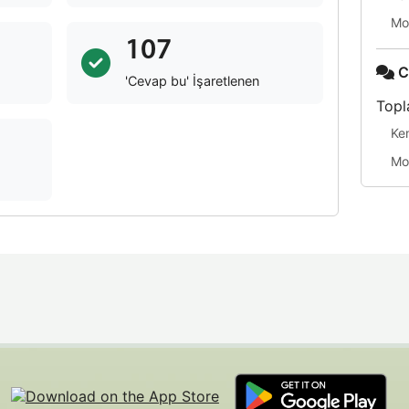
Mo
107
C
'Cevap bu' İşaretlenen
Topl
Ke
Mo