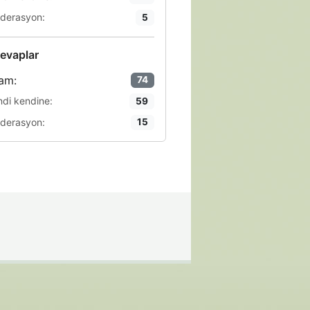
derasyon:
5
evaplar
am:
74
ndi kendine:
59
derasyon:
15