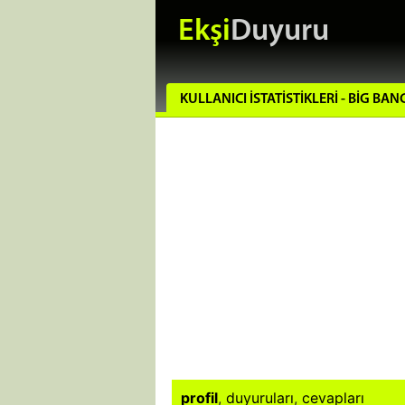
Ekşi
Duyuru
KULLANICI İSTATISTIKLERI - BIG BAN
profil
,
duyuruları
,
cevapları