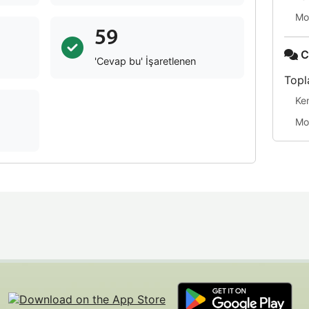
Mo
59
C
'Cevap bu' İşaretlenen
Topl
Ke
Mo