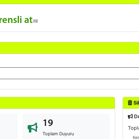
ensli at
Sil
Du
19
Topl
Toplam Duyuru
Ke