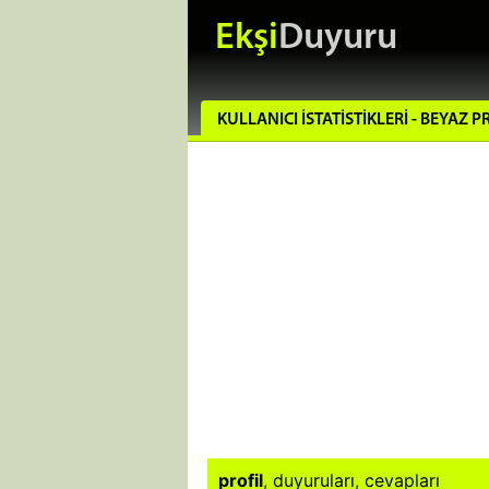
Ekşi
Duyuru
KULLANICI İSTATISTIKLERI - BEYAZ P
profil
,
duyuruları
,
cevapları