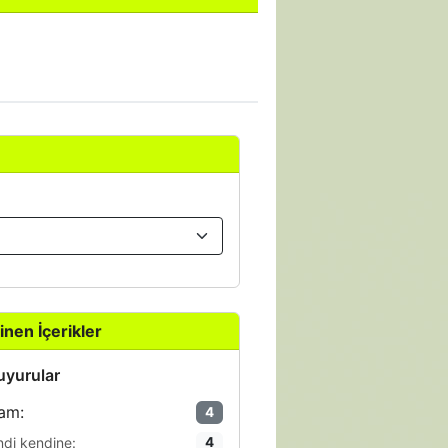
inen İçerikler
yurular
am:
4
ndi kendine:
4