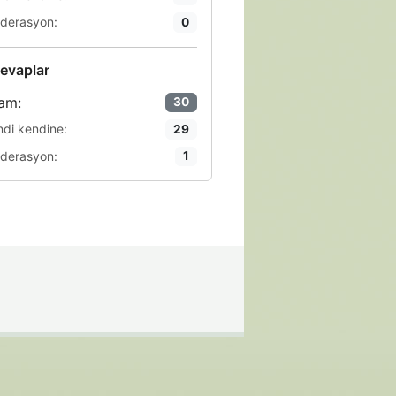
derasyon:
0
evaplar
am:
30
ndi kendine:
29
derasyon:
1