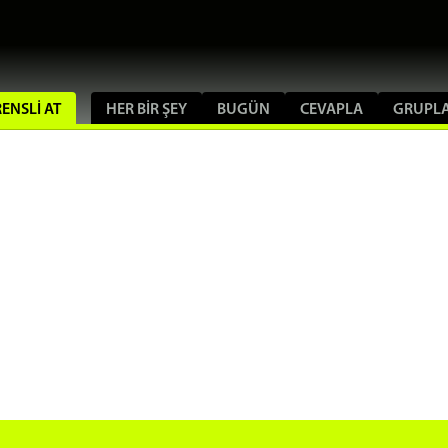
RENSLI AT
HER BIR ŞEY
BUGÜN
CEVAPLA
GRUPL