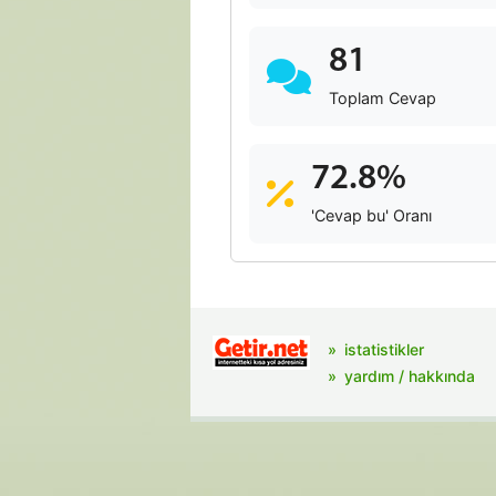
81
Toplam Cevap
72.8%
'Cevap bu' Oranı
istatistikler
yardım / hakkında