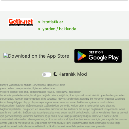
istatistikler
yardım / hakkında
Karanlık Mod
buraya yazılanların hakları Sir Anthony Hopkins'e aittir.
yazan eden compumaster, ilgilenen eden fader
modere edenler basond, compumaster, fraise, kibritsuyu, rakicandir
bu sitede yazılanların hiçbiri doğru değildir. site içeriği küçükler için sakıncalı olabilir. yazılardan yazarları
sorumludur. kaynak göstermeden alıntılanamaz. devlet tarafından atanmış bir kurumun internet üzerinde
kimin hangi bilgiye ulaşıp ulaşamayacağına karar vermesi insan haklarına aykırıdır. web siteleri
kullanıcıların istekleri doğrultusunda bağlandıkları yerlerdir. kullanıcılar isterlerse bir web sitesine
bağlanmayabilirler. bu güçleri ve imkanları mevcuttur. bir kullanıcı bir siteye bağlanmak istiyorsa bu onun
tercihi ve hakkıdır. bağlanmak istemiyorsa bu yine onun tercihi ve hakkıdır. halkın kendisine hizmet etmesi
için görevlendirdiği kurumlar hadlerini aşıp halka neye ulaşıp ulaşmayacağını bilmeyen cahil cühela
muamelesi edemezler. ebeveynlerin çocuklarını sakıncalı içeriklerden koruması için çok sayıda bedava ve
ücretli yazılım mevcuttur. bu yazılımlar bir web tarayıcısını kullanmaktan daha karmaşık teknik bilgi
gerektirmemektedir. devletin milletini küçük düşürmesi ve ebleh yerine koyması yasaktır.