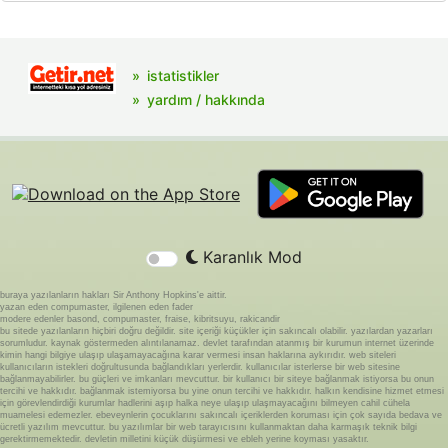
istatistikler
yardım / hakkında
Karanlık Mod
buraya yazılanların hakları Sir Anthony Hopkins'e aittir.
yazan eden compumaster, ilgilenen eden fader
modere edenler basond, compumaster, fraise, kibritsuyu, rakicandir
bu sitede yazılanların hiçbiri doğru değildir. site içeriği küçükler için sakıncalı olabilir. yazılardan yazarları
sorumludur. kaynak göstermeden alıntılanamaz. devlet tarafından atanmış bir kurumun internet üzerinde
kimin hangi bilgiye ulaşıp ulaşamayacağına karar vermesi insan haklarına aykırıdır. web siteleri
kullanıcıların istekleri doğrultusunda bağlandıkları yerlerdir. kullanıcılar isterlerse bir web sitesine
bağlanmayabilirler. bu güçleri ve imkanları mevcuttur. bir kullanıcı bir siteye bağlanmak istiyorsa bu onun
tercihi ve hakkıdır. bağlanmak istemiyorsa bu yine onun tercihi ve hakkıdır. halkın kendisine hizmet etmesi
için görevlendirdiği kurumlar hadlerini aşıp halka neye ulaşıp ulaşmayacağını bilmeyen cahil cühela
muamelesi edemezler. ebeveynlerin çocuklarını sakıncalı içeriklerden koruması için çok sayıda bedava ve
ücretli yazılım mevcuttur. bu yazılımlar bir web tarayıcısını kullanmaktan daha karmaşık teknik bilgi
gerektirmemektedir. devletin milletini küçük düşürmesi ve ebleh yerine koyması yasaktır.