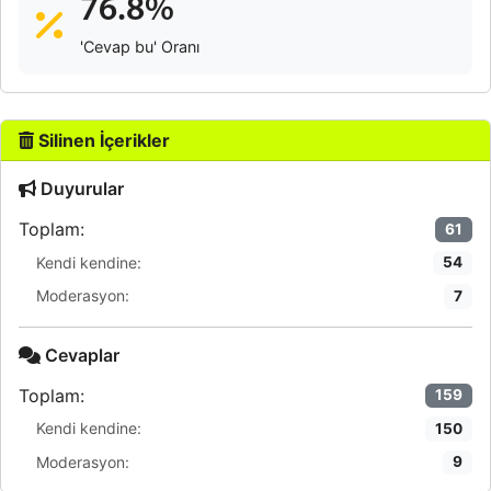
76.8%
'Cevap bu' Oranı
Silinen İçerikler
Duyurular
Toplam:
61
Kendi kendine:
54
Moderasyon:
7
Cevaplar
Toplam:
159
Kendi kendine:
150
Moderasyon:
9