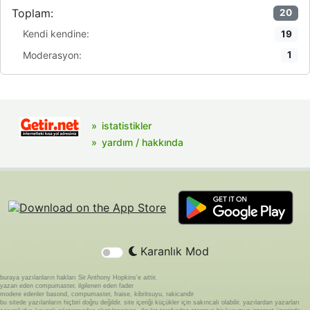
Toplam:
20
Kendi kendine:
19
Moderasyon:
1
istatistikler
yardım / hakkında
Karanlık Mod
buraya yazılanların hakları Sir Anthony Hopkins'e aittir.
yazan eden compumaster, ilgilenen eden fader
modere edenler basond, compumaster, fraise, kibritsuyu, rakicandir
bu sitede yazılanların hiçbiri doğru değildir. site içeriği küçükler için sakıncalı olabilir. yazılardan yazarları