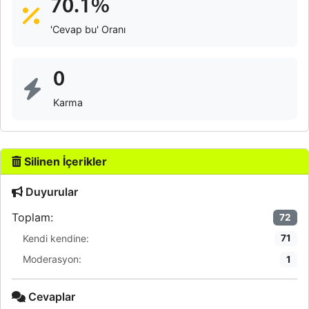
70.1%
'Cevap bu' Oranı
0
Karma
Silinen İçerikler
Duyurular
Toplam:
72
Kendi kendine:
71
Moderasyon:
1
Cevaplar