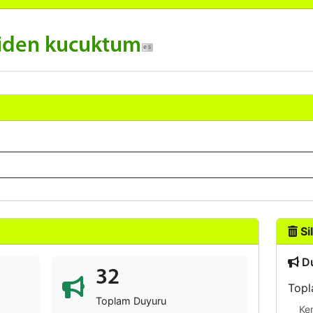
kiden kucuktum
Sil
Du
32
Topl
Toplam Duyuru
Ke