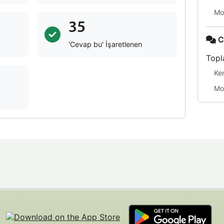
Mo
35
C
'Cevap bu' İşaretlenen
Topl
Ke
Mo