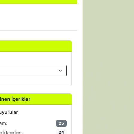
inen İçerikler
yurular
am:
25
ndi kendine:
24