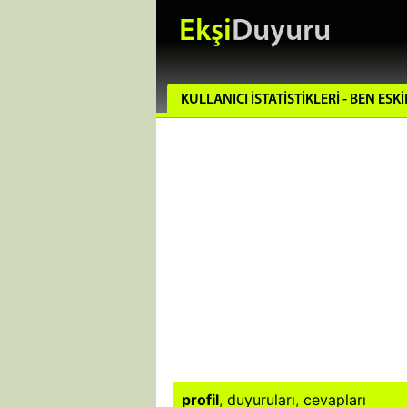
Ekşi
Duyuru
KULLANICI İSTATISTIKLERI - BEN E
profil
,
duyuruları
,
cevapları