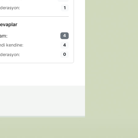
derasyon:
1
evaplar
am:
4
ndi kendine:
4
derasyon:
0