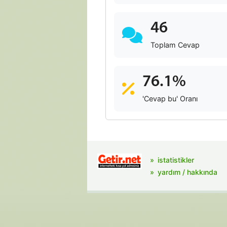
46
Toplam Cevap
76.1%
'Cevap bu' Oranı
istatistikler
yardım / hakkında