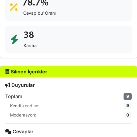
78.7%
'Cevap bu' Oranı
38
Karma
Silinen İçerikler
Duyurular
Toplam:
9
Kendi kendine:
9
Moderasyon:
0
Cevaplar