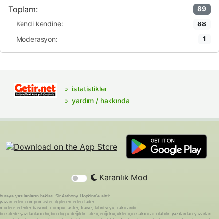
Toplam:
89
Kendi kendine:
88
Moderasyon:
1
istatistikler
yardım / hakkında
Karanlık Mod
buraya yazılanların hakları Sir Anthony Hopkins'e aittir.
yazan eden compumaster, ilgilenen eden fader
modere edenler basond, compumaster, fraise, kibritsuyu, rakicandir
bu sitede yazılanların hiçbiri doğru değildir. site içeriği küçükler için sakıncalı olabilir. yazılardan yazarları