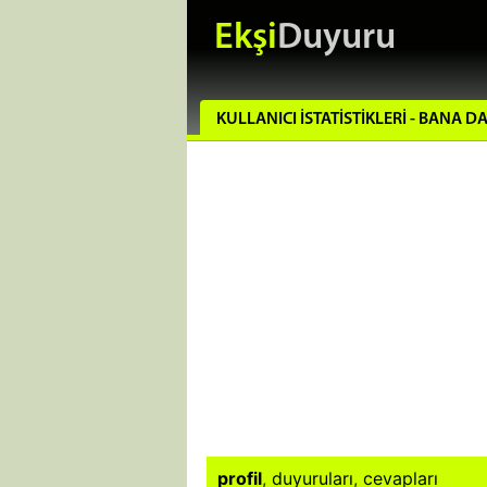
Ekşi
Duyuru
KULLANICI İSTATISTIKLERI - BANA DA
profil
,
duyuruları
,
cevapları