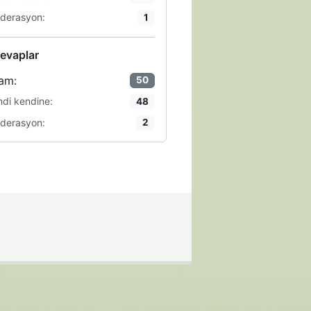
derasyon:
1
evaplar
am:
50
ndi kendine:
48
derasyon:
2