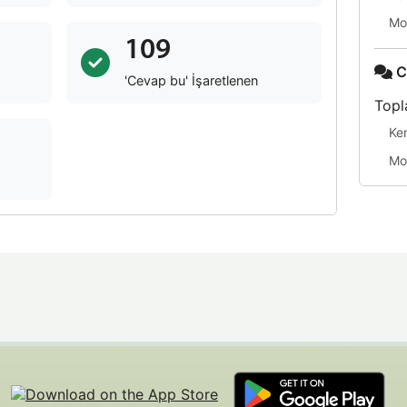
Mo
109
C
'Cevap bu' İşaretlenen
Topl
Ke
Mo