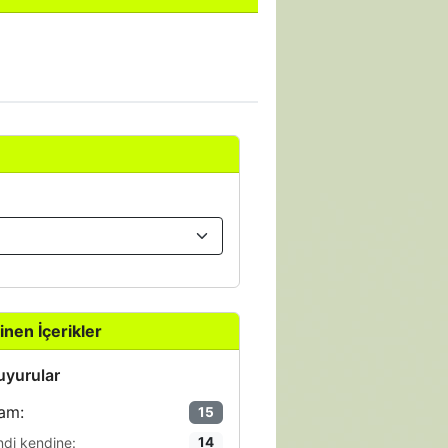
inen İçerikler
yurular
am:
15
ndi kendine:
14