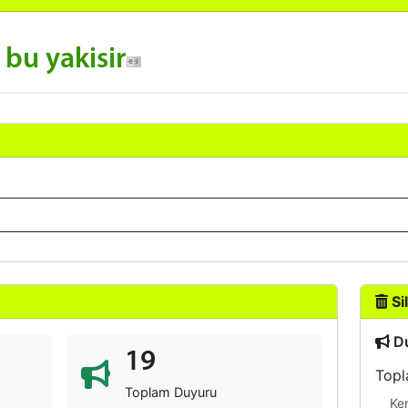
bu yakisir
Sil
Du
19
Topl
Toplam Duyuru
Ke