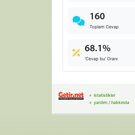
160
Toplam Cevap
68.1%
'Cevap bu' Oranı
istatistikler
yardım / hakkında