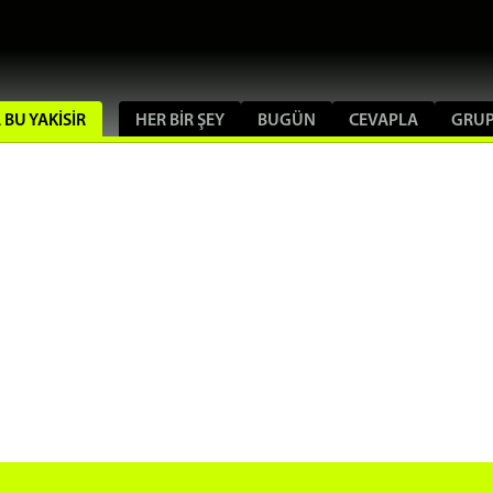
 BU YAKISIR
HER BIR ŞEY
BUGÜN
CEVAPLA
GRU