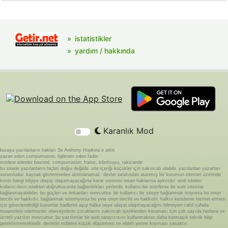
istatistikler
yardım / hakkında
Karanlık Mod
buraya yazılanların hakları Sir Anthony Hopkins'e aittir.
yazan eden compumaster, ilgilenen eden fader
modere edenler basond, compumaster, fraise, kibritsuyu, rakicandir
bu sitede yazılanların hiçbiri doğru değildir. site içeriği küçükler için sakıncalı olabilir. yazılardan yazarları
sorumludur. kaynak göstermeden alıntılanamaz. devlet tarafından atanmış bir kurumun internet üzerinde
kimin hangi bilgiye ulaşıp ulaşamayacağına karar vermesi insan haklarına aykırıdır. web siteleri
kullanıcıların istekleri doğrultusunda bağlandıkları yerlerdir. kullanıcılar isterlerse bir web sitesine
bağlanmayabilirler. bu güçleri ve imkanları mevcuttur. bir kullanıcı bir siteye bağlanmak istiyorsa bu onun
tercihi ve hakkıdır. bağlanmak istemiyorsa bu yine onun tercihi ve hakkıdır. halkın kendisine hizmet etmesi
için görevlendirdiği kurumlar hadlerini aşıp halka neye ulaşıp ulaşmayacağını bilmeyen cahil cühela
muamelesi edemezler. ebeveynlerin çocuklarını sakıncalı içeriklerden koruması için çok sayıda bedava ve
ücretli yazılım mevcuttur. bu yazılımlar bir web tarayıcısını kullanmaktan daha karmaşık teknik bilgi
gerektirmemektedir. devletin milletini küçük düşürmesi ve ebleh yerine koyması yasaktır.