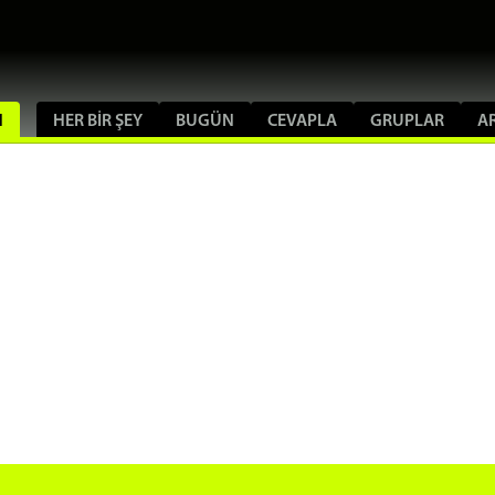
N
HER BIR ŞEY
BUGÜN
CEVAPLA
GRUPLAR
A