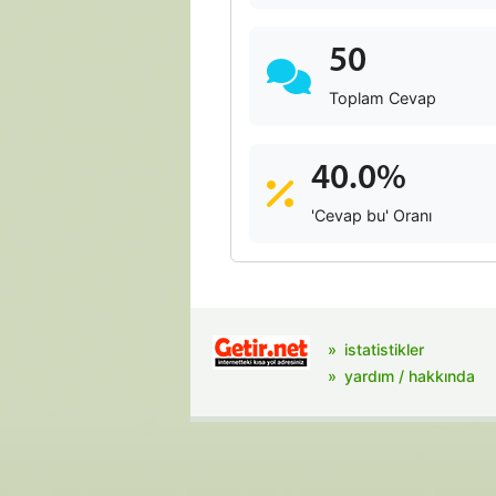
50
Toplam Cevap
40.0%
'Cevap bu' Oranı
istatistikler
yardım / hakkında