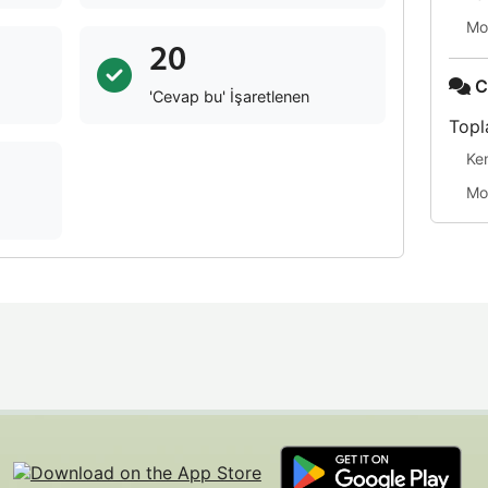
Mo
20
C
'Cevap bu' İşaretlenen
Topl
Ke
Mo