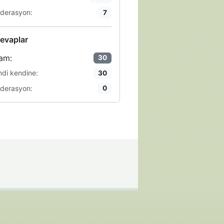
derasyon:
7
evaplar
am:
30
ndi kendine:
30
derasyon:
0