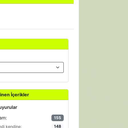
inen İçerikler
yurular
am:
155
ndi kendine:
148