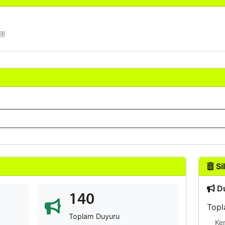
Sil
Du
140
Topl
Toplam Duyuru
Ke