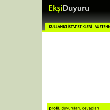
Ekşi
Duyuru
KULLANICI İSTATISTIKLERI - AUSTEN
profil
,
duyuruları
,
cevapları